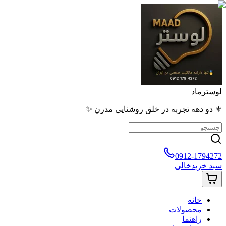
لوسترماد
⚜️ دو دهه تجربه در خلق روشنایی مدرن ✨
0912-1794272
سبد خرید
خالی
خانه
محصولات
راهنما